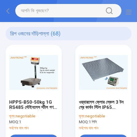
শিল্প ওজনের দাঁড়িপাল্লা
(68)
HPPS-B50-50kg 1G
ওয়্যারলেস ফ্লোর স্কেল 3 টন
RS485 স্টেইনলেস স্টীল গণনা
গ্রে কার্বন স্টিল IP65
শিল্প ওজন স্কেল আইপি 68
1.2x1.2m RS232 ওজন
মূল্য:
negotiable
মূল্য:
negotiable
প্ল্যাটফর্ম বেঞ্চ স্কেল 300x400
সূচক 220v/50HZ সহ
MOQ:
1
MOQ:
1 পিসি
মিমি
সর্বশেষ দাম পান
সর্বশেষ দাম পান