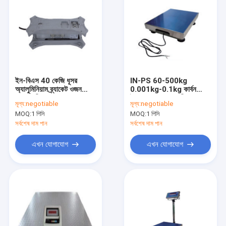
ইন-বিএস 40 কেজি ধূসর
IN-PS 60-500kg
অ্যালুমিনিয়াম ব্র্যাকেট ওজন
0.001kg-0.1kg কার্বন
স্কেল শরীর 0.1g-1g
ইস্পাত বেঞ্চ স্কেল শরীর এবং
মূল্য:
negotiable
মূল্য:
negotiable
স্বয়ংক্রিয়তা ওজন জন্য বুদ্ধিমান
ওজন সেন্সর 30x40 40x50
MOQ:
1 পিসি
MOQ:
1 পিসি
বিক্রয় কনটেইনার
50x60CM প্ল্যাটফর্মের জন্য
সর্বশেষ দাম পান
সর্বশেষ দাম পান
এখন যোগাযোগ
এখন যোগাযোগ
বাড়ি
পণ্য
আমাদের সম্পর্কে