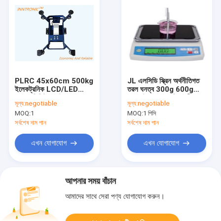
PLRC 45x60cm 500kg
JL এলসিডি স্ক্রিন অর্থনীতিগত
ইলেকট্রনিক LCD/LED
তরল ঘনত্ব 300g 600g
IP65 ডিজিটাল পাউডার
ঘনত্ব উপরের এবং নিম্ন সীমা
মূল্য:
negotiable
মূল্য:
negotiable
লেপযুক্ত হালকা ইস্পাত ওজন
এলার্ম রসায়ন জন্য
MOQ:
1
MOQ:
1 পিসি
স্কেল 220V ওজন যানবাহন
জন্য
সর্বশেষ দাম পান
সর্বশেষ দাম পান
এখন যোগাযোগ
এখন যোগাযোগ
আপনার সময় বাঁচান
আমাদের সাথে সেরা পণ্য যোগাযোগ করুন।