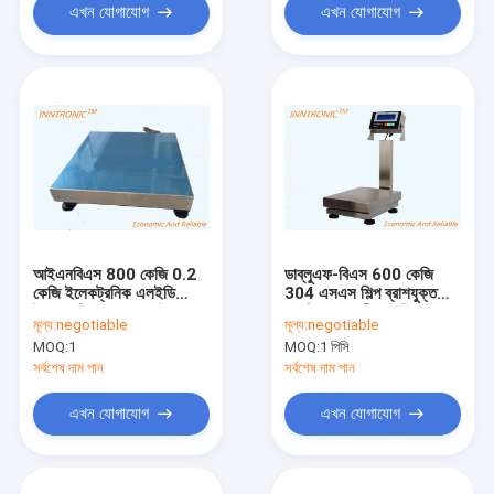
এখন যোগাযোগ
এখন যোগাযোগ
আইএনবিএস 800 কেজি 0.2
ডাব্লুএফ-বিএস 600 কেজি
কেজি ইলেকট্রনিক এলইডি
304 এসএস শিল্প ব্রাশযুক্ত
ইয়াহুয়া ডিসপ্লে হালকা ইস্পাত
সমাপ্তি জলরোধী আইপি 68
মূল্য:
negotiable
মূল্য:
negotiable
বেঞ্চ ওজন প্ল্যাটফর্ম স্কেল আইপি
প্ল্যাটফর্ম সামুদ্রিক খাবারের জন্য
MOQ:
1
MOQ:
1 পিসি
65 এসি 220 ভি / 50Hz
ওজন স্কেল এসি 220 ভি
50Hz
সর্বশেষ দাম পান
সর্বশেষ দাম পান
এখন যোগাযোগ
এখন যোগাযোগ