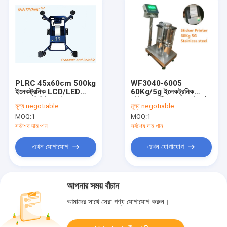
PLRC 45x60cm 500kg
WF3040-6005
ইলেকট্রনিক LCD/LED
60Kg/5g ইলেকট্রনিক
IP65 ডিজিটাল পাউডার
স্টেইনলেস স্টীল ওজন প্ল্যাটফর্ম
মূল্য:
negotiable
মূল্য:
negotiable
লেপযুক্ত হালকা ইস্পাত ওজন
স্কেল 30 * 40CM বেঞ্চ
MOQ:
1
MOQ:
1
স্কেল 220V ওজন যানবাহন
স্কেল এসএস সূচক 220VAC
জন্য
সহ
সর্বশেষ দাম পান
সর্বশেষ দাম পান
এখন যোগাযোগ
এখন যোগাযোগ
আপনার সময় বাঁচান
আমাদের সাথে সেরা পণ্য যোগাযোগ করুন।