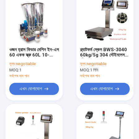
ওজন হ্রাস ফিডার মেশিন ইন-এস
প্ল্যাটফর্ম স্কেল BWS-3040
60 একক স্ক্রু 60L 10-
60kg/5g 304 স্টেইনলেস
100kg/h খাদ ইস্পাত 380V
স্টীল শিল্প ওয়াজিং বেঞ্চ স্কেল
মূল্য:
negotiable
মূল্য:
negotiable
এসি, 3phase 1.5kVA
IP67 এসি 220V জলরোধী
MOQ:
1
MOQ:
1 পিসি
জন্য রজন গুঁড়া
নির্দেশক প্রদর্শন সহ
সর্বশেষ দাম পান
সর্বশেষ দাম পান
এখন যোগাযোগ
এখন যোগাযোগ
বাড়ি
পণ্য
আমাদের সম্পর্কে