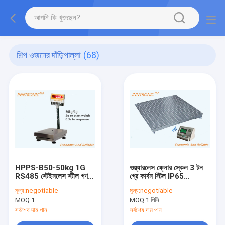
শিল্প ওজনের দাঁড়িপাল্লা
(68)
HPPS-B50-50kg 1G
ওয়্যারলেস ফ্লোর স্কেল 3 টন
RS485 স্টেইনলেস স্টীল গণনা
গ্রে কার্বন স্টিল IP65
শিল্প ওজন স্কেল আইপি 68
1.2x1.2m RS232 ওজন
মূল্য:
negotiable
মূল্য:
negotiable
প্ল্যাটফর্ম বেঞ্চ স্কেল 300x400
সূচক 220v/50HZ সহ
MOQ:
1
MOQ:
1 পিসি
মিমি
সর্বশেষ দাম পান
সর্বশেষ দাম পান