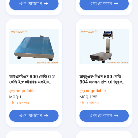
এখন যোগাযোগ
এখন যোগাযোগ
আইএনবিএস 800 কেজি 0.2
ডাব্লুএফ-বিএস 600 কেজি
কেজি ইলেকট্রনিক এলইডি
304 এসএস শিল্প ব্রাশযুক্ত
ইয়াহুয়া ডিসপ্লে হালকা ইস্পাত
সমাপ্তি জলরোধী আইপি 68
মূল্য:
negotiable
মূল্য:
negotiable
বেঞ্চ ওজন প্ল্যাটফর্ম স্কেল আইপি
প্ল্যাটফর্ম সামুদ্রিক খাবারের জন্য
MOQ:
1
MOQ:
1 পিসি
65 এসি 220 ভি / 50Hz
ওজন স্কেল এসি 220 ভি
50Hz
সর্বশেষ দাম পান
সর্বশেষ দাম পান
এখন যোগাযোগ
এখন যোগাযোগ