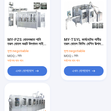
MY-PZS বোতলজাত পানি
MY-TSYL কার্বনেটেড পানীয়
তরল বোতল ভরাট উৎপাদন লাইন
তরল বোতল ফিলিং মেশিন উত্পাদন
6000-10000 বোতল / ঘন্টা
লাইন প্রতি ঘন্টায় 6000-
মূল্য:
negotiable
মূল্য:
negotiable
14-32 মাথা
10000 বোতল
MOQ:
১ পিসি
MOQ:
১ পিসি
সর্বশেষ দাম পান
সর্বশেষ দাম পান
এখন যোগাযোগ
এখন যোগাযোগ
বাড়ি
পণ্য
আমাদের সম্পর্কে