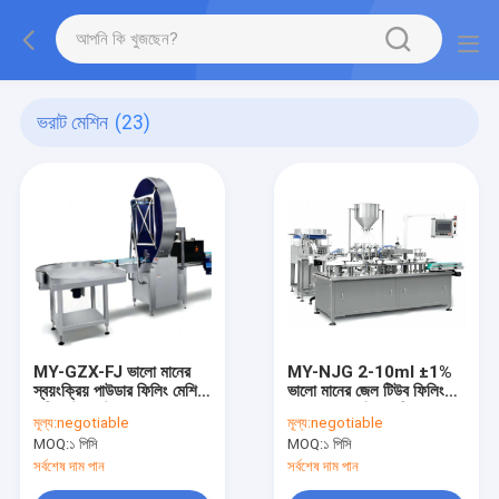
ভরাট মেশিন
(23)
MY-GZX-FJ ভালো মানের
MY-NJG 2-10ml ±1%
স্বয়ংক্রিয় পাউডার ফিলিং মেশিন
ভালো মানের জেল টিউব ফিলিং
কফি পাউডার উৎপাদনের জন্য,
প্রোডাকশন লাইন মেশিন ১-২ মুখ
মূল্য:
negotiable
মূল্য:
negotiable
প্রতি মিনিটে ১৫-৪৫ ক্যান,
২০~৪০ টিউব/মিনিট
MOQ:
১ পিসি
MOQ:
১ পিসি
৮-১৩ কিলোওয়াট
সর্বশেষ দাম পান
সর্বশেষ দাম পান