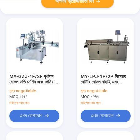
আপনার প্রয়োজনীয়তা দিন
MY-GZJ-1F/2F ঘূর্ণমান
MY-LPJ-1P/2P ফিক্সচার
বোতল ভর্তি মেশিন এবং লিনিয়ার
রোটারি বোতল বাছাই এবং
ট্র্যাকিং ভর্তি এবং ক্যাপিং মেশিন
বোতলজাতকরণ মেশিন নির্দেশক
মূল্য:
negotiable
মূল্য:
negotiable
40 প্লাস্টিকের বোতল / মিনিট
25-40 বোতল / মিনিট সঙ্গে
MOQ:
১ পিসি
MOQ:
১ পিসি
সর্বশেষ দাম পান
সর্বশেষ দাম পান
এখন যোগাযোগ
এখন যোগাযোগ