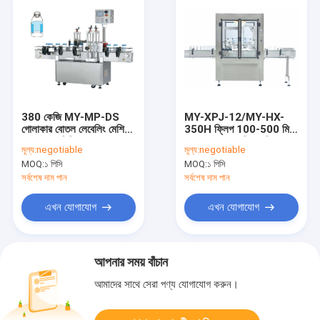
380 কেজি MY-MP-DS
MY-XPJ-12/MY-HX-
গোলাকার বোতল লেবেলিং মেশিন
350H ফ্লিপ 100-500 মিলি
80-200 মিমি 80 বোতল /
গ্লাস বোতল ওয়াশিং মেশিন এবং
মূল্য:
negotiable
মূল্য:
negotiable
মিনিট 220V 50/60Hz
ওভেন ডিভাইস 2200 বোতল /
MOQ:
১ পিসি
MOQ:
১ পিসি
2.6KW
ঘন্টা
সর্বশেষ দাম পান
সর্বশেষ দাম পান
এখন যোগাযোগ
এখন যোগাযোগ
আপনার সময় বাঁচান
আমাদের সাথে সেরা পণ্য যোগাযোগ করুন।