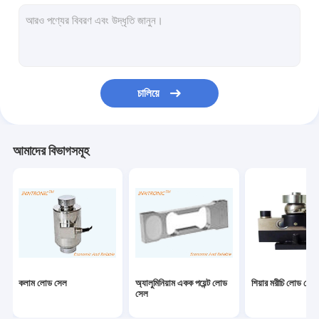
ওজন নির্দেশক নিয়ন্ত্রক
শিল্প ওজনের দাঁড়িপাল্লা
ওজনকারী মেশিন চেক করুন
চালিয়ে
বেলন পরিবাহক স্কেল
বহনযোগ্য ট্রাক দাঁড়িপাল্লা
আমাদের বিভাগসমূহ
স্ট্যাটিক নির্মূল ডিভাইস
স্ট্যাটিক চার্জিং সরঞ্জাম
টিআইজে ইঙ্কজেট প্রিন্টার
ইনজেকশন রোবট আর্ম
কলাম লোড সেল
অ্যালুমিনিয়াম একক পয়েন্ট লোড
শিয়ার মরীচি লোড সেল
ভরাট মেশিন
সেল