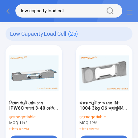
Low Capacity Load Cell
(25)
সিঙ্গেল পয়েন্ট লোড সেল
একক পয়েন্ট লোড সেল IN-
IPW6C ক্ষমতা 3-40 কেজি
1004 3kg C6 অ্যালুমিনিয়াম
স্ট্যাটিক ওয়েইং অ্যালুমিনিয়াম
জুয়েলারী ওজন স্কেল জন্য ওজন
মূল্য:
negotiable
মূল্য:
negotiable
ওয়েট ফোর্স সেন্সর 2mv/v C3
শক্তি সেন্সর 2mv/v আইপি
MOQ:
1 পিসি
MOQ:
1 পিসি
C6 কাউন্টিং স্কেলের জন্য
66
IP67
সর্বশেষ দাম পান
সর্বশেষ দাম পান