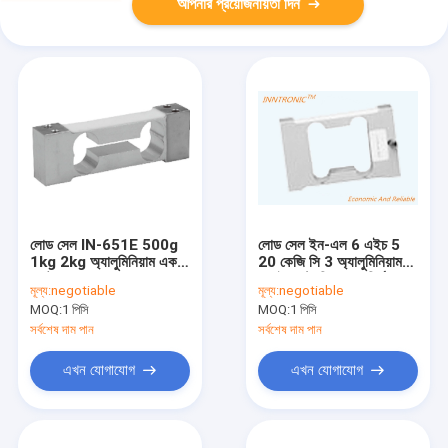
আপনার প্রয়োজনীয়তা দিন
লোড সেল IN-651E 500g
লোড সেল ইন-এল 6 এইচ 5
1kg 2kg অ্যালুমিনিয়াম একক
20 কেজি সি 3 অ্যালুমিনিয়াম
পয়েন্ট ওজন বল সেন্সর
খাদ ইলেকট্রনিক মূল্য নির্ধারণের
মূল্য:
negotiable
মূল্য:
negotiable
ইলেকট্রনিক ভারসাম্য জন্য
জন্য রাশির সেন্সর প্ল্যাটফর্ম বেঞ্চ
MOQ:
1 পিসি
MOQ:
1 পিসি
2mv/v C3 IP66
স্কেল আইপি 67 2mv/v
সর্বশেষ দাম পান
সর্বশেষ দাম পান
এখন যোগাযোগ
এখন যোগাযোগ