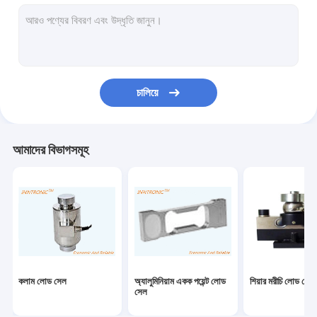
ওজন নির্দেশক নিয়ন্ত্রক
শিল্প ওজনের দাঁড়িপাল্লা
ওজনকারী মেশিন চেক করুন
চালিয়ে
বেলন পরিবাহক স্কেল
বহনযোগ্য ট্রাক দাঁড়িপাল্লা
আমাদের বিভাগসমূহ
স্ট্যাটিক নির্মূল ডিভাইস
স্ট্যাটিক চার্জিং সরঞ্জাম
টিআইজে ইঙ্কজেট প্রিন্টার
ইনজেকশন রোবট আর্ম
কলাম লোড সেল
অ্যালুমিনিয়াম একক পয়েন্ট লোড
শিয়ার মরীচি লোড সেল
ভরাট মেশিন
সেল