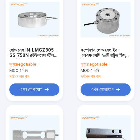
লোড সেল IN-LMGZ305-
কম্প্রেশন লোড সেল ইন-
SS 750N স্টেইনলেস স্টীল
এলএফএসসি ২০টি রাউন্ড ডিস্ক
ক্যান্টিলিভার টাইপ বৃত্তাকার ওজন
টাইপ ওজন করার জন্য খাদ
মূল্য:
negotiable
মূল্য:
negotiable
শক্তি সেন্সর কাগজ লেপ জন্য
ইস্পাত ওজন বল সেন্সর সাইলো
MOQ:
1 পিসি
MOQ:
1 পিসি
2mv / v
স্কেল ২এমভি/ভি আইপি৬৭
সর্বশেষ দাম পান
সর্বশেষ দাম পান
এখন যোগাযোগ
এখন যোগাযোগ
বাড়ি
পণ্য
আমাদের সম্পর্কে