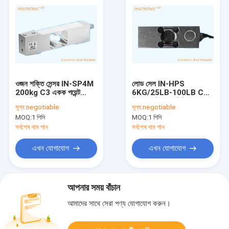
ওজন শক্তি সেন্সর IN-SP4M
লোড সেল IN-HPS
200kg C3 একক পয়েন্ট
6KG/25LB-100LB C3
অ্যালুমিনিয়াম এসএস ওজন লোড
সিঙ্গল পয়েন্ট অ্যালুমিনিয়াম-
মূল্য:
negotiable
মূল্য:
negotiable
সেল বিস্ফোরণ প্রমাণ ওজন
অ্যালগরি ওজন শক্তি সেন্সর
MOQ:
1 পিসি
MOQ:
1 পিসি
স্কেল 2mv / v IP67
প্ল্যাটফর্ম স্কেল IP65 2mv/v
সর্বশেষ দাম পান
সর্বশেষ দাম পান
এখন যোগাযোগ
এখন যোগাযোগ
আপনার সময় বাঁচান
আমাদের সাথে সেরা পণ্য যোগাযোগ করুন।