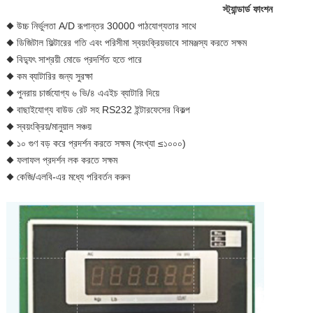
স্ট্যান্ডার্ড ফাংশন
◆ উচ্চ নির্ভুলতা A/D রূপান্তর 30000 পাঠযোগ্যতার সাথে
◆ ডিজিটাল ফিল্টারের গতি এবং পরিসীমা স্বয়ংক্রিয়ভাবে সামঞ্জস্য করতে সক্ষম
◆ বিদ্যুৎ সাশ্রয়ী মোডে প্রদর্শিত হতে পারে
◆ কম ব্যাটারির জন্য সুরক্ষা
◆ পুনরায় চার্জযোগ্য ৬ ভি/৪ এএইচ ব্যাটারি দিয়ে
◆ বাছাইযোগ্য বাউড রেট সহ RS232 ইন্টারফেসের বিকল্প
◆ স্বয়ংক্রিয়/মানুয়াল সঞ্চয়
◆ ১০ গুণ বড় করে প্রদর্শন করতে সক্ষম (সংখ্যা ≤১০০০)
◆ ফলাফল প্রদর্শন লক করতে সক্ষম
◆ কেজি/এলবি-এর মধ্যে পরিবর্তন করুন