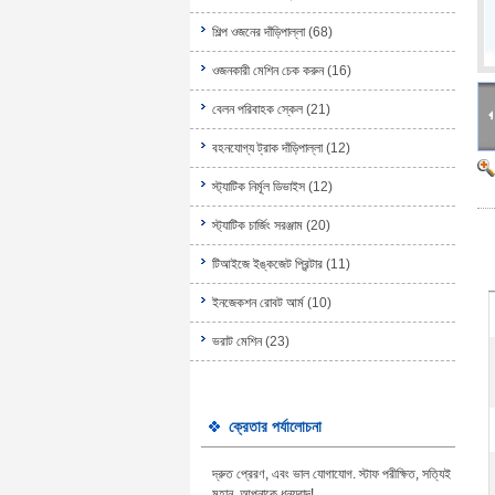
শিল্প ওজনের দাঁড়িপাল্লা
(68)
ওজনকারী মেশিন চেক করুন
(16)
বেলন পরিবাহক স্কেল
(21)
বহনযোগ্য ট্রাক দাঁড়িপাল্লা
(12)
স্ট্যাটিক নির্মূল ডিভাইস
(12)
স্ট্যাটিক চার্জিং সরঞ্জাম
(20)
টিআইজে ইঙ্কজেট প্রিন্টার
(11)
ইনজেকশন রোবট আর্ম
(10)
ভরাট মেশিন
(23)
ক্রেতার পর্যালোচনা
দ্রুত প্রেরণ, এবং ভাল যোগাযোগ. স্টাফ পরীক্ষিত, সত্যিই
মহান, আপনাকে ধন্যবাদ!