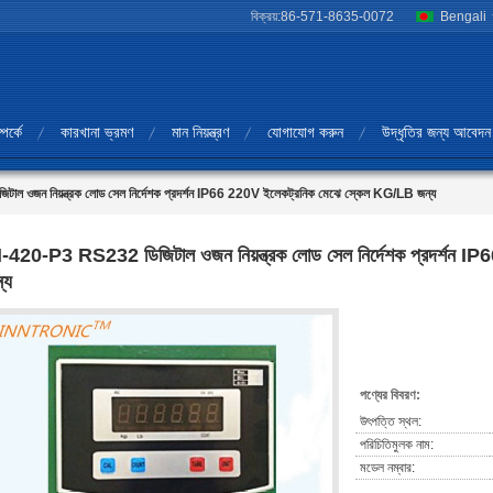
বিক্রয়:
86-571-8635-0072
Bengali
পর্কে
কারখানা ভ্রমণ
মান নিয়ন্ত্রণ
যোগাযোগ করুন
উদ্ধৃতির জন্য আবেদন
 ওজন নিয়ন্ত্রক লোড সেল নির্দেশক প্রদর্শন IP66 220V ইলেকট্রনিক মেঝে স্কেল KG/LB জন্য
-420-P3 RS232 ডিজিটাল ওজন নিয়ন্ত্রক লোড সেল নির্দেশক প্রদর্শন 
্য
পণ্যের বিবরণ:
উৎপত্তি স্থল:
পরিচিতিমুলক নাম:
মডেল নম্বার: