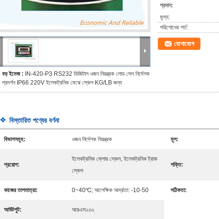
প্রদান:
মূল্য:
পরিশোধের শর্ত:
যোগাযোগ
বড় ইমেজ :
IN-420-P3 RS232 ডিজিটাল ওজন নিয়ন্ত্রক লোড সেল নির্দেশক
প্রদর্শন IP66 220V ইলেকট্রনিক মেঝে স্কেল KG/LB জন্য
বিস্তারিত পণ্যের বর্ণনা
বিভাগসমূহ:
ওজন নির্দেশক নিয়ন্ত্রক
মূল:
ইলেকট্রনিক ফ্লোর স্কেল, ইলেকট্রনিক ট্রাক
প্রয়োগ:
শক্তি:
স্কেল
কাজের তাপমাত্রা:
0~40℃; আপেক্ষিক আর্দ্রতা: -10-50
সঠিকতা:
আউটপুট:
আরএস২৩২