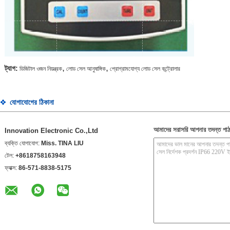
,
,
ট্যাগ:
ডিজিটাল ওজন নিয়ন্ত্রক
লোড সেল আনুষাঙ্গিক
প্রোগ্রামযোগ্য লোড সেল কন্ট্রোলার
যোগাযোগের ঠিকানা
আমাদের সরাসরি আপনার তদন্ত পাঠ
Innovation Electronic Co.,Ltd
ব্যক্তি যোগাযোগ:
Miss. TINA LIU
টেল:
+8618758163948
ফ্যাক্স:
86-571-8838-5175