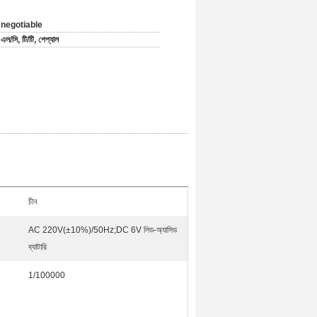
negotiable
এল/সি, টি/টি, পেপ্যাল
চীন
AC 220V(±10%)/50Hz;DC 6V লিড-অ্যাসিড
ব্যাটারি
1/100000