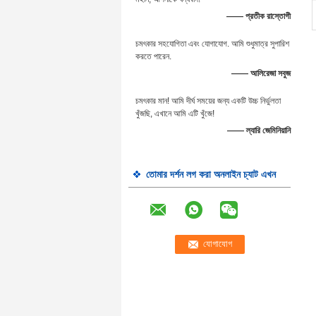
—— প্রতীক রাস্তোগী
চমৎকার সহযোগিতা এবং যোগাযোগ. আমি শুধুমাত্র সুপারিশ
করতে পারেন.
—— আলিরেজা সবুজ
চমৎকার মান! আমি দীর্ঘ সময়ের জন্য একটি উচ্চ নির্ভুলতা
খুঁজছি, এখানে আমি এটি খুঁজে!
—— ল্যারি জেমিনিয়ানি
তোমার দর্শন লগ করা অনলাইন চ্যাট এখন