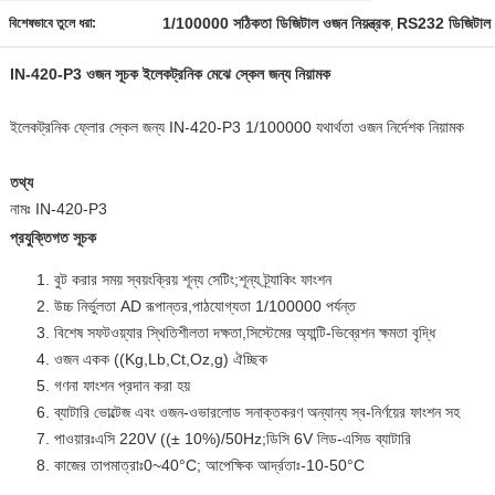
1/100000 সঠিকতা ডিজিটাল ওজন নিয়ন্ত্রক
RS232 ডিজিটাল ওজ
বিশেষভাবে তুলে ধরা:
,
IN-420-P3 ওজন সূচক ইলেকট্রনিক মেঝে স্কেল জন্য নিয়ামক
ইলেকট্রনিক ফ্লোর স্কেল জন্য IN-420-P3 1/100000 যথার্থতা ওজন নির্দেশক নিয়ামক
তথ্য
নামঃ IN-420-P3
প্রযুক্তিগত সূচক
বুট করার সময় স্বয়ংক্রিয় শূন্য সেটিং;শূন্য ট্র্যাকিং ফাংশন
উচ্চ নির্ভুলতা AD রূপান্তর,পাঠযোগ্যতা 1/100000 পর্যন্ত
বিশেষ সফটওয়্যার স্থিতিশীলতা দক্ষতা,সিস্টেমের অ্যান্টি-ভিব্রেশন ক্ষমতা বৃদ্ধি
ওজন একক ((Kg,Lb,Ct,Oz,g) ঐচ্ছিক
গণনা ফাংশন প্রদান করা হয়
ব্যাটারি ভোল্টেজ এবং ওজন-ওভারলোড সনাক্তকরণ অন্যান্য স্ব-নির্ণয়ের ফাংশন সহ
পাওয়ারঃএসি 220V ((± 10%)/50Hz;ডিসি 6V লিড-এসিড ব্যাটারি
কাজের তাপমাত্রাঃ0~40°C; আপেক্ষিক আর্দ্রতাঃ-10-50°C