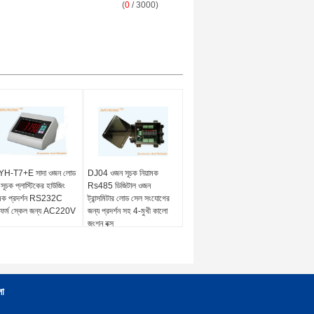
(
0
/ 3000)
YH-T7+E সাদা ওজন লোড
DJ04 ওজন সূচক নিয়ামক
সূচক প্লাস্টিকের হাউজিং
Rs485 ডিজিটাল ওজন
়ামক প্রদর্শন RS232C
ট্রান্সমিটার লোড সেল সংযোগের
যাটফর্ম স্কেল জন্য AC220V
জন্য প্রদর্শন সহ 4-মুখী কালো
জংশন বক্স
লা