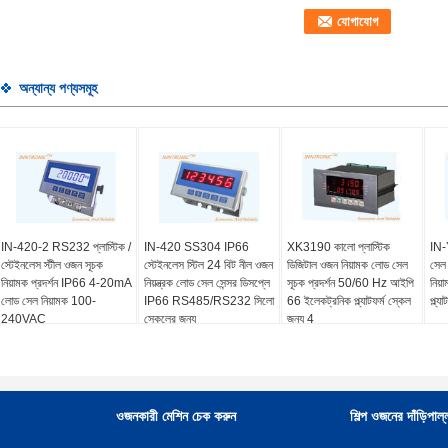
অন্যান্য পণ্যসমূহ
IN-420-2 RS232 প্লাস্টিক /
IN-420 SS304 IP66
XK3190 কালো প্লাস্টিক
IN-
স্টেইনলেস স্টীল ওজন সূচক
স্টেইনলেস স্টিল 24 বিট নীল ওজন
ডিজিটাল ওজন নিয়ামক লোড সেল
সেল 
নিয়ামক প্রদর্শন IP66 4-20mA
নিয়ন্ত্রক লোড সেল সেন্সর ডিসপ্লে
সূচক প্রদর্শন 50/60 Hz আইপি
নিয
লোড সেল নিয়ামক 100-
IP66 RS485/RS232 সিলো
66 ইলেকট্রনিক প্ল্যাটফর্ম স্কেল
প্ল্
240VAC
স্কেলের জন্য
জন্য 4
ওজনকারী মেশিন চেক করুন
শিল্প ওজনের দাঁড়িপাল্