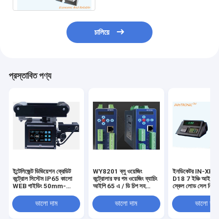
চালিয়ে
প্রস্তাবিত পণ্য
ইন্টেলিজেন্ট ডিভিয়েশন ক্রেডিট
WY8201 ব্লু ওয়েজিং
ইনডিকেটর IN-XK3
কন্ট্রোল সিস্টেম IP65 কালো
কন্ট্রোলার ফর গম ওয়েজিং ব্যাচিং
D18 7 ইঞ্চি আইপি 
WEB গাইডিং 50mm-
আইপি 65 এ / ডি চিপ সহ
স্কেল লোড সেল নিয়
650mm RS485 সহ
DC24V 18-36V
~ + 20mV স্ট্যাটিক
0.5uV / দিন
ভালো দাম
ভালো দাম
ভালো দাম