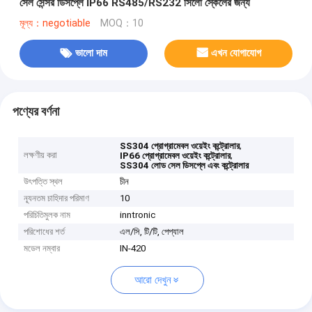
সেল সেন্সর ডিসপ্লে IP66 RS485/RS232 সিলো স্কেলের জন্য
মূল্য：negotiable
MOQ：10
ভালো দাম
এখন যোগাযোগ
পণ্যের বর্ণনা
,
SS304 প্রোগ্রামেবল ওয়েইং কন্ট্রোলার
লক্ষণীয় করা
,
IP66 প্রোগ্রামেবল ওয়েইং কন্ট্রোলার
SS304 লোড সেল ডিসপ্লে এবং কন্ট্রোলার
উৎপত্তি স্থল
চীন
ন্যূনতম চাহিদার পরিমাণ
10
পরিচিতিমুলক নাম
inntronic
পরিশোধের শর্ত
এল/সি, টি/টি, পেপ্যাল
মডেল নম্বার
IN-420
আরো দেখুন