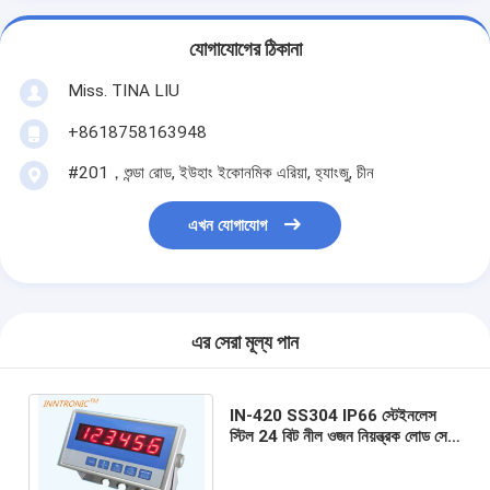
যোগাযোগের ঠিকানা
Miss. TINA LIU
+8618758163948
#201，শুন্ডা রোড, ইউহাং ইকোনমিক এরিয়া, হ্যাংজু, চীন
এখন যোগাযোগ
এর সেরা মূল্য পান
IN-420 SS304 IP66 স্টেইনলেস
স্টিল 24 বিট নীল ওজন নিয়ন্ত্রক লোড সেল
সেন্সর ডিসপ্লে IP66 RS485/RS232
সিলো স্কেলের জন্য