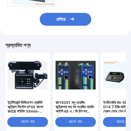
চালিয়ে
প্রস্তাবিত পণ্য
ইন্টেলিজেন্ট ডিভিয়েশন ক্রেডিট
WY8201 ব্লু ওয়েজিং
ইনডিকেটর IN-XK3
কন্ট্রোল সিস্টেম IP65 কালো
কন্ট্রোলার ফর গম ওয়েজিং ব্যাচিং
D18 7 ইঞ্চি আইপি 
WEB গাইডিং 50mm-
আইপি 65 এ / ডি চিপ সহ
স্কেল লোড সেল নিয়
650mm RS485 সহ
DC24V 18-36V
~ + 20mV স্ট্যাটিক
0.5uV / দিন
ভালো দাম
ভালো দাম
ভালো দাম