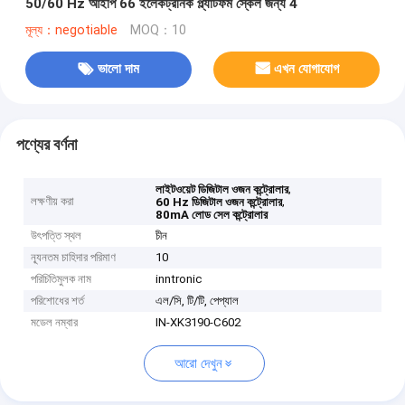
50/60 Hz আইপি 66 ইলেকট্রনিক প্ল্যাটফর্ম স্কেল জন্য 4
মূল্য：negotiable
MOQ：10
ভালো দাম
এখন যোগাযোগ
পণ্যের বর্ণনা
,
লাইটওয়েট ডিজিটাল ওজন কন্ট্রোলার
লক্ষণীয় করা
,
60 Hz ডিজিটাল ওজন কন্ট্রোলার
80mA লোড সেল কন্ট্রোলার
উৎপত্তি স্থল
চীন
ন্যূনতম চাহিদার পরিমাণ
10
পরিচিতিমুলক নাম
inntronic
পরিশোধের শর্ত
এল/সি, টি/টি, পেপ্যাল
মডেল নম্বার
IN-XK3190-C602
আরো দেখুন