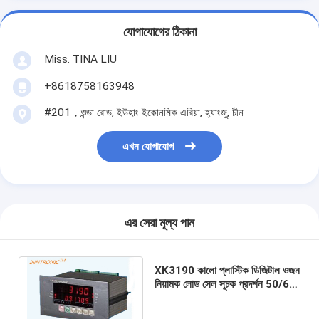
যোগাযোগের ঠিকানা
Miss. TINA LIU
+8618758163948
#201，শুন্ডা রোড, ইউহাং ইকোনমিক এরিয়া, হ্যাংজু, চীন
এখন যোগাযোগ
এর সেরা মূল্য পান
XK3190 কালো প্লাস্টিক ডিজিটাল ওজন
নিয়ামক লোড সেল সূচক প্রদর্শন 50/60
Hz আইপি 66 ইলেকট্রনিক প্ল্যাটফর্ম
স্কেল জন্য 4