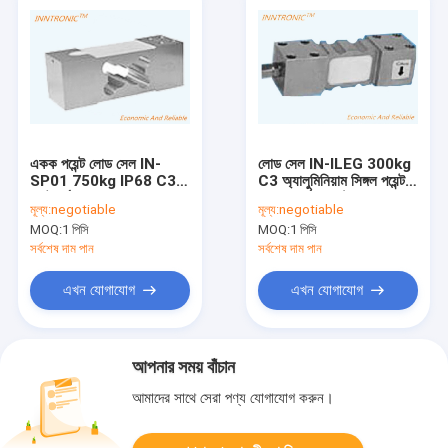
একক পয়েন্ট লোড সেল IN-
লোড সেল IN-ILEG 300kg
SP01 750kg IP68 C3
C3 অ্যালুমিনিয়াম সিঙ্গল পয়েন্ট
প্ল্যাটফর্ম বেঞ্চ স্কেল
ওজন ফোর্স সেন্সর ট্যাংক ওজন
মূল্য:
negotiable
মূল্য:
negotiable
অ্যালুমিনিয়াম ওজন শক্তি সেন্সর
লোড সেল 2.0+0.2mV/V
MOQ:
1 পিসি
MOQ:
1 পিসি
2.0 ± 10%mV/V
সর্বশেষ দাম পান
সর্বশেষ দাম পান
এখন যোগাযোগ
এখন যোগাযোগ
আপনার সময় বাঁচান
আমাদের সাথে সেরা পণ্য যোগাযোগ করুন।