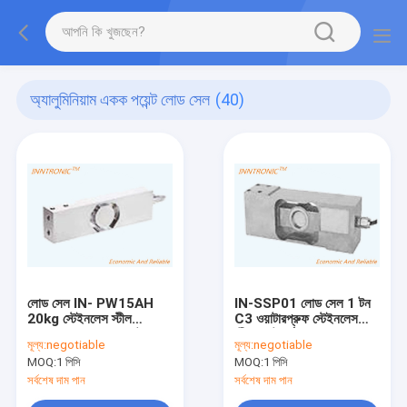
অ্যালুমিনিয়াম একক পয়েন্ট লোড সেল
(40)
লোড সেল IN- PW15AH
IN-SSP01 লোড সেল 1 টন
20kg স্টেইনলেস স্টীল
C3 ওয়াটারপ্রুফ স্টেইনলেস
IP68,IP69 একক পয়েন্ট ওজন
স্টীল প্ল্যাটফর্ম বেঞ্চের জন্য ওজন
মূল্য:
negotiable
মূল্য:
negotiable
শক্তি সেন্সর প্ল্যাটফর্ম স্কেল জন্য
শক্তি সেন্সর স্কেল ফুড
MOQ:
1 পিসি
MOQ:
1 পিসি
2mv/v
চেকওয়েজার 2mV/V
সর্বশেষ দাম পান
সর্বশেষ দাম পান