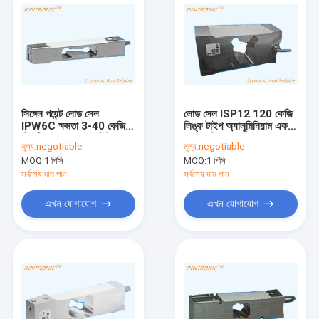
সিঙ্গেল পয়েন্ট লোড সেল
লোড সেল ISP12 120 কেজি
IPW6C ক্ষমতা 3-40 কেজি
লিঙ্ক টাইপ অ্যালুমিনিয়াম একক
স্ট্যাটিক ওয়েইং অ্যালুমিনিয়াম
পয়েন্ট শক্তি সেন্সর ওজন হারাতে
মূল্য:
negotiable
মূল্য:
negotiable
ওয়েট ফোর্স সেন্সর 2mv/v C3
ওজন মেশিনের জন্য IP65
MOQ:
1 পিসি
MOQ:
1 পিসি
C6 কাউন্টিং স্কেলের জন্য
2mv/v
IP67
সর্বশেষ দাম পান
সর্বশেষ দাম পান
এখন যোগাযোগ
এখন যোগাযোগ
বাড়ি
পণ্য
আমাদের সম্পর্কে