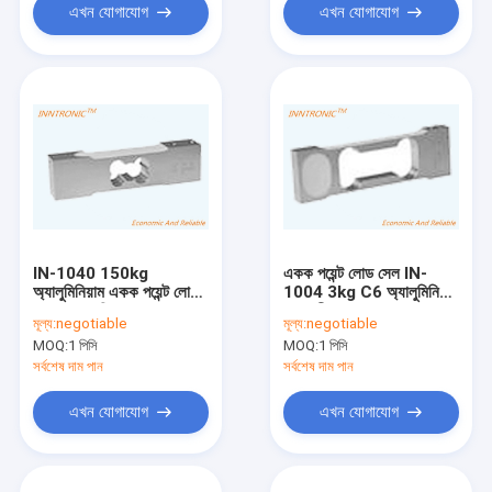
এখন যোগাযোগ
এখন যোগাযোগ
IN-1040 150kg
একক পয়েন্ট লোড সেল IN-
অ্যালুমিনিয়াম একক পয়েন্ট লোড
1004 3kg C6 অ্যালুমিনিয়াম
সেল ওজন শক্তি সেন্সর IP66
জুয়েলারী ওজন স্কেল জন্য ওজন
মূল্য:
negotiable
মূল্য:
negotiable
প্ল্যাটফর্ম স্কেল জন্য 2.0mV /
শক্তি সেন্সর 2mv/v আইপি
MOQ:
1 পিসি
MOQ:
1 পিসি
V
66
সর্বশেষ দাম পান
সর্বশেষ দাম পান
এখন যোগাযোগ
এখন যোগাযোগ