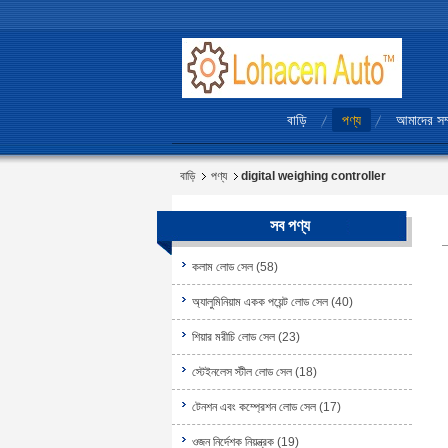
বাড়ি
পণ্য
আমাদের সম্
বাড়ি
পণ্য
digital weighing controller
সব পণ্য
কলাম লোড সেল
(58)
অ্যালুমিনিয়াম একক পয়েন্ট লোড সেল
(40)
শিয়ার মরীচি লোড সেল
(23)
স্টেইনলেস স্টীল লোড সেল
(18)
টেনশন এবং কম্প্রেশন লোড সেল
(17)
ওজন নির্দেশক নিয়ন্ত্রক
(19)