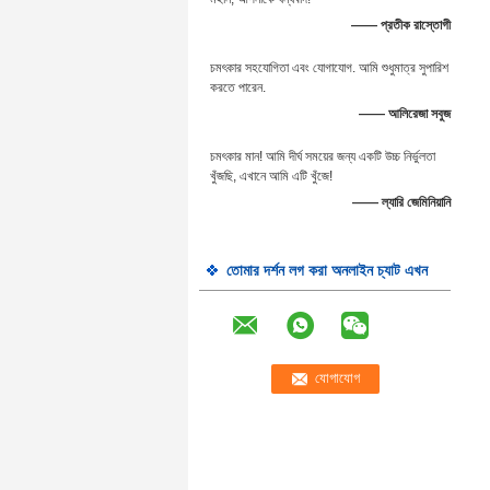
—— প্রতীক রাস্তোগী
চমৎকার সহযোগিতা এবং যোগাযোগ. আমি শুধুমাত্র সুপারিশ
করতে পারেন.
—— আলিরেজা সবুজ
চমৎকার মান! আমি দীর্ঘ সময়ের জন্য একটি উচ্চ নির্ভুলতা
খুঁজছি, এখানে আমি এটি খুঁজে!
—— ল্যারি জেমিনিয়ানি
তোমার দর্শন লগ করা অনলাইন চ্যাট এখন