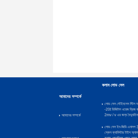
কলাম লোড সেল
আমাদের সম্পর্কে
লোড সেল স্টেইনলেস স্টি
-20t ডিজিটাল ওয়েজ ব্রিজ 
2mv / v এর জন্য বৈদ্যুতিন
আমাদের সম্পর্কে
লোড সেল ইন-জিডি এনালগ 
স্কেল ক্যানিস্টার টাইপ অ্যা