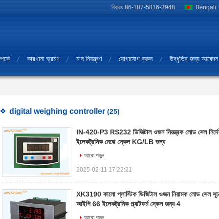
বিক্রয়:
86-187-5816-3948
Bengali
পর্কে
কারখানা ভ্রমণ
মান নিয়ন্ত্রণ
যোগাযোগ করুন
উদ্ধৃতির জন্য আবেদন
digital weighing controller
(25)
IN-420-P3 RS232 ডিজিটাল ওজন নিয়ন্ত্রক লোড সেল নির্দ
ইলেকট্রনিক মেঝে স্কেল KG/LB জন্য
আরো পড়ুন
2025-02-11 17:22:21
XK3190 কালো প্লাস্টিক ডিজিটাল ওজন নিয়ামক লোড সেল সূ
আইপি 66 ইলেকট্রনিক প্ল্যাটফর্ম স্কেল জন্য 4
আরো পড়ুন