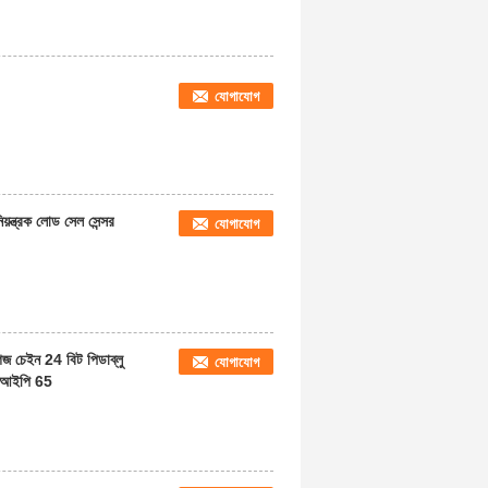
যোগাযোগ
্ত্রক লোড সেল সেন্সর
যোগাযোগ
গেজ চেইন 24 বিট পিডাব্লু
যোগাযোগ
 আইপি 65