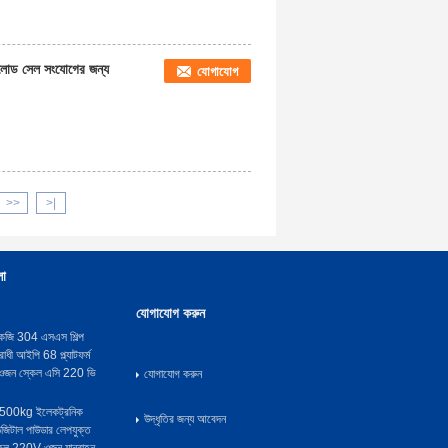
লোড সেল সংযোগের জন্য
যোগাযোগ
>>
>|
লা
যোগাযোগ করুন
েজি 304 এসএস শিল্প
োধী আইপি 68 প্ল্যাটফর্ম
্য ওজন স্কেল এসি 220 ভি
যোগাযোগ করুন
0kg ইলেকট্রনিক
উদ্ধৃতির জন্য আবেদন
টাল পাউডার লেপযুক্ত