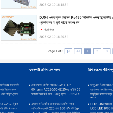
2025-02-10 16:18:54
DJ04 ওজন সূচক নিয়ামক Rs485 ডিজিটাল ওজন ট্রান্সমিটার 
প্রদর্শন সহ 4-মুখী কালো জংশন বক্স
আরো পড়ুন
2025-02-10 16:20:54
Page 1 of 3
|<
<<
1
2
3
ওজনকারী মেশিন চেক করুন
শিল্প ওজনের দাঁড়িপাল্
ল আইপি 68 আইএসসি
চেকওয়েগার মেশিন লাইন NCW-YH05
ডাব্লুএফ-বিএস 600 ক
কলাম ট্রাক স্কেল
60m/min AC220/50HZ 25kg আইপি 65
ব্রাশযুক্ত সমাপ্তি জলর
 ওজন শক্তি সেন্সর
অ্যালার্ম জলরোধী সঙ্গে 0.3kg স্তর + 0.5%F.S
সামুদ্রিক খাবারের জন
50Hz
30t C2 C3 ট্রাক
এসএস অটোমেটিক চেকওয়েজার মেশিন লাইন
PLRC 45x60cm 50
লগরি স্টিল / এসএস
আইএনসিডাব্লু-জি 220 গতি 100 পি/মিনিট 5g-
LCD/LED IP65 ডিজি