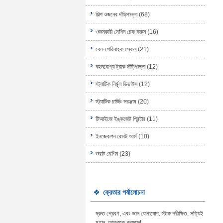
শিল্প ওজনের দাঁড়িপাল্লা
(68)
ওজনকারী মেশিন চেক করুন
(16)
বেলন পরিবাহক স্কেল
(21)
বহনযোগ্য ট্রাক দাঁড়িপাল্লা
(12)
স্ট্যাটিক নির্মূল ডিভাইস
(12)
স্ট্যাটিক চার্জিং সরঞ্জাম
(20)
টিআইজে ইঙ্কজেট প্রিন্টার
(11)
ইনজেকশন রোবট আর্ম
(10)
ভরাট মেশিন
(23)
ক্রেতার পর্যালোচনা
দ্রুত প্রেরণ, এবং ভাল যোগাযোগ. স্টাফ পরীক্ষিত, সত্যিই
মহান, আপনাকে ধন্যবাদ!