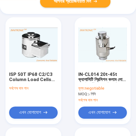
আপনার প্রয়োজনীয়তা দিন
ISP 50T IP68 C2/C3
IN-CL014 20t-45t
Column Load Cells
ক্যাপাসিটি প্রিসিশন কলাম লোড
for Harsh
সেল ইন্ডাস্ট্রিয়াল কন্ট্রোল ট্রাক
সর্বশেষ দাম পান
মূল্য:
negotiable
Environment
স্কেল ওয়েজ
MOQ:
১ পিসি
Weighing Truck Scale
weighbridge (কঠিন
সর্বশেষ দাম পান
পরিবেশের জন্য কলাম লোড সেল)
ওজন ট্রাক ওজন ব্রিজ
এখন যোগাযোগ
এখন যোগাযোগ