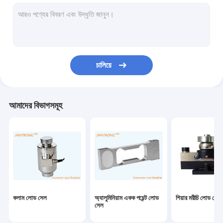
ওজন নির্দেশক নিয়ন্ত্রক
শিল্প ওজনের দাঁড়িপাল্লা
ওজনকারী মেশিন চেক করুন
চালিয়ে
বেলন পরিবাহক স্কেল
বহনযোগ্য ট্রাক দাঁড়িপাল্লা
আমাদের বিভাগসমূহ
স্ট্যাটিক নির্মূল ডিভাইস
স্ট্যাটিক চার্জিং সরঞ্জাম
টিআইজে ইঙ্কজেট প্রিন্টার
ইনজেকশন রোবট আর্ম
কলাম লোড সেল
অ্যালুমিনিয়াম একক পয়েন্ট লোড
শিয়ার মরীচি লোড সেল
ভরাট মেশিন
সেল