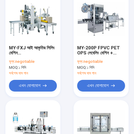
MY-FXJ আই আকৃতির সিলিং
MY-200P FPVC PET
মেশিন
OPS লেবেলিং মেশিন +
48mm/60mm/75mm
সংকোচন চুলা ≤ 6000BPH
মূল্য:
negotiable
মূল্য:
negotiable
টেপ সমর্থন করে কার্টন দৈর্ঘ্য
220V 3KW বোতল ব্যাসার্ধ
MOQ:
১ পিসি
MOQ:
১ পিসি
320-600mm প্রস্থ 200-
28mm ~ 125mm
500mm উচ্চতা 150-
সর্বশেষ দাম পান
সর্বশেষ দাম পান
500mm কম শব্দ সঙ্গে
এখন যোগাযোগ
এখন যোগাযোগ
বাড়ি
পণ্য
আমাদের সম্পর্কে