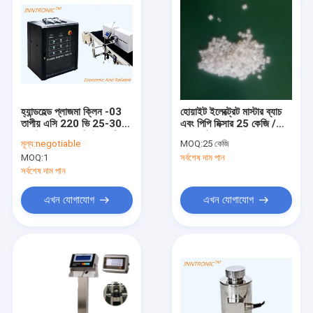
হ্যান্ডহেল্ড প্লাজমা ক্লিন -03
হোয়াইট ইলেক্ট্রেট মাস্টার ব্যাচ
তাপীয় এসি 220 ভি 25-30
এবং পিপি মিক্সার 25 কেজি /
কেএইচজেড ± 3 ভি উচ্চ গতির
ব্যাগ মেল্টব্লোড ননউভেন
মূল্য:
negotiable
MOQ:
25 কেজি
কালো পোর্টেবল টিআইজে
ফ্যাব্রিক মাস্কের জন্য মিক্সার
MOQ:
1
সর্বশেষ দাম পান
ইঙ্কজেট প্রিন্টার প্লাজমা
উপাদান 2.2-2.8 কেভি
চিকিত্সক 10 মিমি * 3 7.5 এ
সর্বশেষ দাম পান
এখন যোগাযোগ
এখন যোগাযোগ
বাড়ি
পণ্য
আমাদের সম্পর্কে