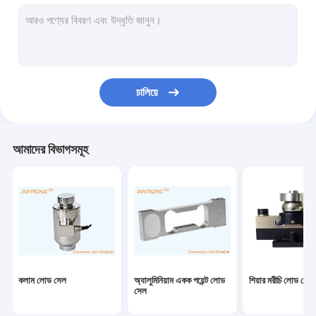
ওজন নির্দেশক নিয়ন্ত্রক
শিল্প ওজনের দাঁড়িপাল্লা
ওজনকারী মেশিন চেক করুন
চালিয়ে
বেলন পরিবাহক স্কেল
বহনযোগ্য ট্রাক দাঁড়িপাল্লা
আমাদের বিভাগসমূহ
স্ট্যাটিক নির্মূল ডিভাইস
স্ট্যাটিক চার্জিং সরঞ্জাম
টিআইজে ইঙ্কজেট প্রিন্টার
ইনজেকশন রোবট আর্ম
কলাম লোড সেল
অ্যালুমিনিয়াম একক পয়েন্ট লোড
শিয়ার মরীচি লোড সেল
ভরাট মেশিন
সেল