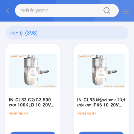
সব পণ্য
(398)
IN-CL33 C2/C3 500
IN-CL33 নির্ভুলতা কলাম টাইপ
থেকে 100KLB 10-20V
লোড সেল IP66 10-20V
IP66 কলাম ক্যানিস্টার লোড
সঠিক ওজন জন্য উত্তেজনা
সর্বশেষ দাম পান
সর্বশেষ দাম পান
সেল ±0.25% নির্ভুলতা
ভোল্টেজ
অটোমোটিভ পরীক্ষার জন্য