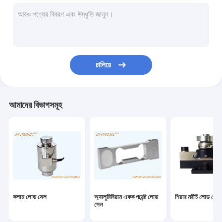
ওজন নির্দেশক নিয়ন্ত্রক
শিল্প ওজনের দাঁড়িপাল্লা
ওজনকারী মেশিন চেক করুন
চালিয়ে
বেলন পরিবাহক স্কেল
বহনযোগ্য ট্রাক দাঁড়িপাল্লা
আমাদের বিভাগসমূহ
স্ট্যাটিক নির্মূল ডিভাইস
স্ট্যাটিক চার্জিং সরঞ্জাম
টিআইজে ইঙ্কজেট প্রিন্টার
ইনজেকশন রোবট আর্ম
কলাম লোড সেল
অ্যালুমিনিয়াম একক পয়েন্ট লোড
শিয়ার মরীচি লোড সেল
ভরাট মেশিন
সেল