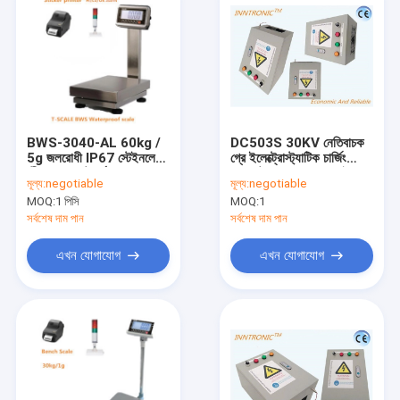
BWS-3040-AL 60kg /
DC503S 30KV নেতিবাচক
5g জলরোধী IP67 স্টেইনলেস
গ্রে ইলেক্ট্রোস্ট্যাটিক চার্জিং
স্টীল বেঞ্চ প্ল্যাটফর্ম LED
জেনারেটরের পাওয়ার সাপ্লাই
মূল্য:
negotiable
মূল্য:
negotiable
ডিসপ্লে নির্দেশক প্রিন্টার সঙ্গে
কাস্ট ফিল্মের জন্য 350 W
MOQ:
1 পিসি
MOQ:
1
সামুদ্রিক খাদ্য ওজন জন্য
100V ∼ 240VAC
চেকওয়েজার
সর্বশেষ দাম পান
সর্বশেষ দাম পান
এখন যোগাযোগ
এখন যোগাযোগ
বাড়ি
পণ্য
আমাদের সম্পর্কে