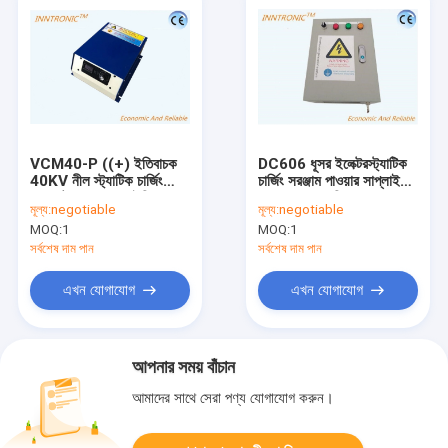
VCM40-P ((+) ইতিবাচক
DC606 ধূসর ইলেক্টরস্ট্যাটিক
40KV নীল স্ট্যাটিক চার্জিং
চার্জিং সরঞ্জাম পাওয়ার সাপ্লাই
জেনারেটর যোগ করুন ইতিবাচক
ডাবল 60kv ওডিএম
মূল্য:
negotiable
মূল্য:
negotiable
বৈদ্যুতিকতা কাঠের প্রেসিং
ফ্লিটব্লোড ফ্যাব্রিক কাঠ
MOQ:
1
MOQ:
1
লাইনের জন্য 3.75mA
ল্যামিনেটের জন্য
100V240VAC
সর্বশেষ দাম পান
সর্বশেষ দাম পান
এখন যোগাযোগ
এখন যোগাযোগ
আপনার সময় বাঁচান
আমাদের সাথে সেরা পণ্য যোগাযোগ করুন।