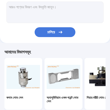
ওজন নির্দেশক নিয়ন্ত্রক
শিল্প ওজনের দাঁড়িপাল্লা
ওজনকারী মেশিন চেক করুন
চালিয়ে
বেলন পরিবাহক স্কেল
বহনযোগ্য ট্রাক দাঁড়িপাল্লা
আমাদের বিভাগসমূহ
স্ট্যাটিক নির্মূল ডিভাইস
স্ট্যাটিক চার্জিং সরঞ্জাম
টিআইজে ইঙ্কজেট প্রিন্টার
ইনজেকশন রোবট আর্ম
কলাম লোড সেল
অ্যালুমিনিয়াম একক পয়েন্ট লোড
শিয়ার মরীচি লোড সেল
ভরাট মেশিন
সেল